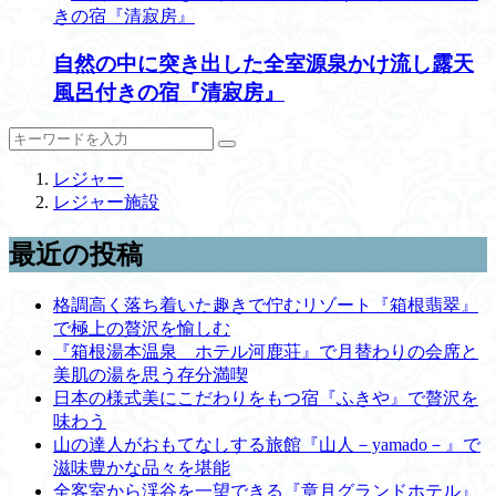
自然の中に突き出した全室源泉かけ流し露天
風呂付きの宿『清寂房』
レジャー
レジャー施設
最近の投稿
格調高く落ち着いた趣きで佇むリゾート『箱根翡翠』
で極上の贅沢を愉しむ
『箱根湯本温泉 ホテル河鹿荘』で月替わりの会席と
美肌の湯を思う存分満喫
日本の様式美にこだわりをもつ宿『ふきや』で贅沢を
味わう
山の達人がおもてなしする旅館『山人－yamado－』で
滋味豊かな品々を堪能
全客室から渓谷を一望できる『章月グランドホテル』