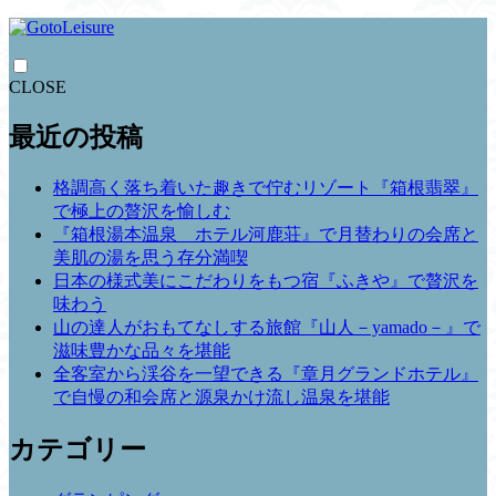
CLOSE
最近の投稿
格調高く落ち着いた趣きで佇むリゾート『箱根翡翠』
で極上の贅沢を愉しむ
『箱根湯本温泉 ホテル河鹿荘』で月替わりの会席と
美肌の湯を思う存分満喫
日本の様式美にこだわりをもつ宿『ふきや』で贅沢を
味わう
山の達人がおもてなしする旅館『山人－yamado－』で
滋味豊かな品々を堪能
全客室から渓谷を一望できる『章月グランドホテル』
で自慢の和会席と源泉かけ流し温泉を堪能
カテゴリー