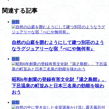
関連する記事
旅館
自然の山庭を囲むようにして建つ別荘のよう
なラグジュアリーな宿『べにや無何有』
旅館
昭和6年創業の登録有形文化財『湯之島館』。
下呂温泉の町並みと日本三名泉の効能を味わ
おう
旅館