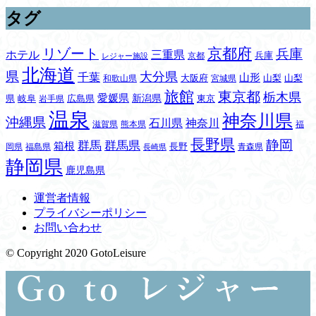
タグ
リゾート
京都府
兵庫
三重県
ホテル
兵庫
京都
レジャー施設
北海道
県
大分県
千葉
山形
大阪府
山梨
山梨
和歌山県
宮城県
旅館
東京都
栃木県
愛媛県
新潟県
県
岐阜
広島県
東京
岩手県
温泉
神奈川県
沖縄県
石川県
神奈川
滋賀県
熊本県
福
長野県
静岡
群馬
群馬県
箱根
長野
岡県
福島県
青森県
長崎県
静岡県
鹿児島県
運営者情報
プライバシーポリシー
お問い合わせ
© Copyright 2020 GotoLeisure