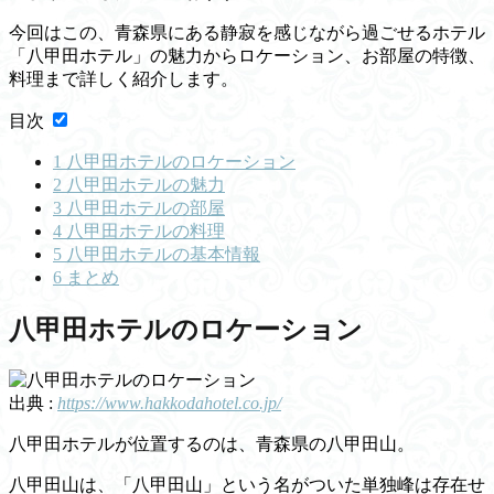
今回はこの、青森県にある静寂を感じながら過ごせるホテル
「八甲田ホテル」の魅力からロケーション、お部屋の特徴、
料理まで詳しく紹介します。
目次
1
八甲田ホテルのロケーション
2
八甲田ホテルの魅力
3
八甲田ホテルの部屋
4
八甲田ホテルの料理
5
八甲田ホテルの基本情報
6
まとめ
八甲田ホテルのロケーション
出典 :
https://www.hakkodahotel.co.jp/
八甲田ホテルが位置するのは、青森県の八甲田山。
八甲田山は、「八甲田山」という名がついた単独峰は存在せ