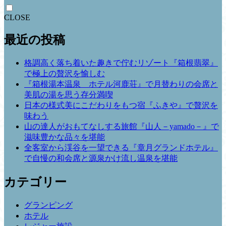
CLOSE
最近の投稿
格調高く落ち着いた趣きで佇むリゾート『箱根翡翠』
で極上の贅沢を愉しむ
『箱根湯本温泉 ホテル河鹿荘』で月替わりの会席と
美肌の湯を思う存分満喫
日本の様式美にこだわりをもつ宿『ふきや』で贅沢を
味わう
山の達人がおもてなしする旅館『山人－yamado－』で
滋味豊かな品々を堪能
全客室から渓谷を一望できる『章月グランドホテル』
で自慢の和会席と源泉かけ流し温泉を堪能
カテゴリー
グランピング
ホテル