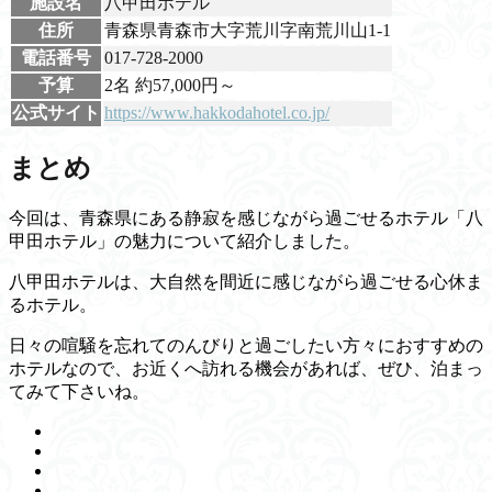
施設名
八甲田ホテル
住所
青森県青森市大字荒川字南荒川山1-1
電話番号
017-728-2000
予算
2名 約57,000円～
公式サイト
https://www.hakkodahotel.co.jp/
まとめ
今回は、青森県にある静寂を感じながら過ごせるホテル「八
甲田ホテル」の魅力について紹介しました。
八甲田ホテルは、大自然を間近に感じながら過ごせる心休ま
るホテル。
日々の喧騒を忘れてのんびりと過ごしたい方々におすすめの
ホテルなので、お近くへ訪れる機会があれば、ぜひ、泊まっ
てみて下さいね。