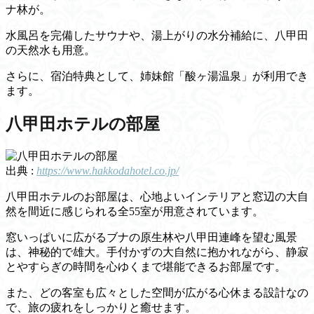
ナ林が。
水風呂を完備したサウナや、湯上がりの水分補給に、八甲田
の天然水も用意。
さらに、宿泊特典として、姉妹館「酸ヶ湯温泉」が利用でき
ます。
八甲田ホテルの部屋
出典 :
https://www.hakkodahotel.co.jp/
八甲田ホテルのお部屋は、心地よいインテリアと窓辺の大自
然を間近に感じられる全55室が用意されています。
窓いっぱいに広がるブナの原生林や八甲田連峰を望む風景
は、神秘的で雄大。手付かずの大自然に抱かれながら、静寂
とやすらぎの時間を心ゆくまで堪能できるお部屋です。
また、どの客室も広々とした空間が広がる心休まる設計なの
で、旅の疲れをしっかりと癒せます。