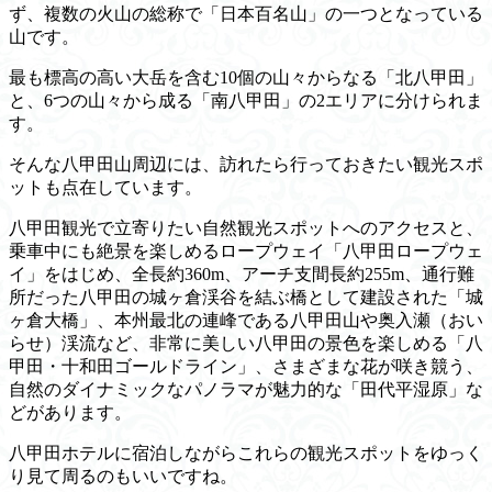
ず、複数の火山の総称で「日本百名山」の一つとなっている
山です。
最も標高の高い大岳を含む10個の山々からなる「北八甲田」
と、6つの山々から成る「南八甲田」の2エリアに分けられま
す。
そんな八甲田山周辺には、訪れたら行っておきたい観光スポ
ットも点在しています。
八甲田観光で立寄りたい自然観光スポットへのアクセスと、
乗車中にも絶景を楽しめるロープウェイ「八甲田ロープウェ
イ」をはじめ、全長約360m、アーチ支間長約255m、通行難
所だった八甲田の城ヶ倉渓谷を結ぶ橋として建設された「城
ヶ倉大橋」、本州最北の連峰である八甲田山や奥入瀬（おい
らせ）渓流など、非常に美しい八甲田の景色を楽しめる「八
甲田・十和田ゴールドライン」、さまざまな花が咲き競う、
自然のダイナミックなパノラマが魅力的な「田代平湿原」な
どがあります。
八甲田ホテルに宿泊しながらこれらの観光スポットをゆっく
り見て周るのもいいですね。