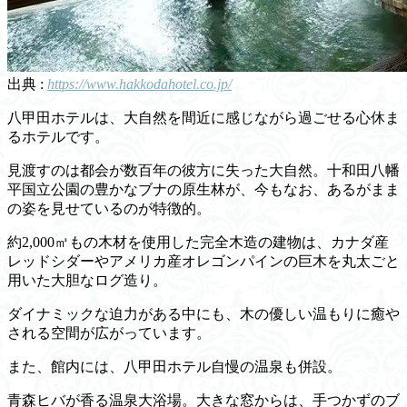
出典 :
https://www.hakkodahotel.co.jp/
八甲田ホテルは、大自然を間近に感じながら過ごせる心休ま
るホテルです。
見渡すのは都会が数百年の彼方に失った大自然。十和田八幡
平国立公園の豊かなブナの原生林が、今もなお、あるがまま
の姿を見せているのが特徴的。
約2,000㎥もの木材を使用した完全木造の建物は、カナダ産
レッドシダーやアメリカ産オレゴンパインの巨木を丸太ごと
用いた大胆なログ造り。
ダイナミックな迫力がある中にも、木の優しい温もりに癒や
される空間が広がっています。
また、館内には、八甲田ホテル自慢の温泉も併設。
青森ヒバが香る温泉大浴場。大きな窓からは、手つかずのブ