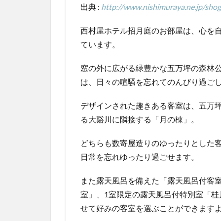
出典 :
http://www.nishimuraya.ne.jp/shog
西村屋ホテル招月庭のお部屋は、心を自
ています。
窓の外に広がる緑豊かな五万坪の森林
は、日々の喧騒を忘れてのんびり過ご
デザインされた趣きある客室は、五万
る大谿川に隣接する「月の棟」。
どちらも数寄屋造りのゆったりとした
日常を忘れゆったり過ごせます。
また露天風呂を備えた「露天風呂付客
室」、1室限定の露天風呂付特別室「桂
せて好みの客室を選ぶことができます