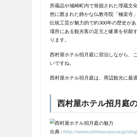
所蔵品や城崎町内で発掘された埋蔵文
然に囲まれた静かな仏教寺院「極楽寺
伝統工芸が魅力的で約300年の歴史が
場所にある観光客の足元と健康を祈願
ります。
西村屋ホテル招月庭に宿泊しながら、
いですね。
西村屋ホテル招月庭は、周辺観光に最
西村屋ホテル招月庭
出典 :
http://www.nishimuraya.ne.jp/shog