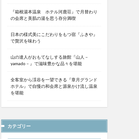
『箱根湯本温泉 ホテル河鹿荘』で月替わり
の会席と美肌の湯を思う存分満喫
日本の様式美にこだわりをもつ宿『ふきや』
で贅沢を味わう
山の達人がおもてなしする旅館『山人－
yamado－』で滋味豊かな品々を堪能
全客室から渓谷を一望できる『章月グランド
ホテル』で自慢の和会席と源泉かけ流し温泉
を堪能
カテゴリー