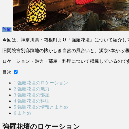
旅館
今回は、神奈川県・箱根町より『強羅花壇』について紹介し
旧閑院宮別邸跡地の懐かしき自然の風合いと、源泉3本から
ロケーション・魅力・部屋・料理について掲載しているので
目次
1
強羅花壇のロケーション
2
強羅花壇の魅力
3
強羅花壇の部屋
4
強羅花壇の料理
5
強羅花壇の情報とまとめ
6
まとめ
強羅花壇のロケーション