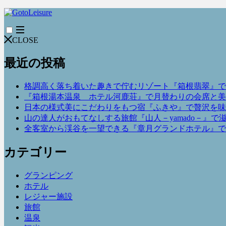
CLOSE
最近の投稿
格調高く落ち着いた趣きで佇むリゾート『箱根翡翠』で
『箱根湯本温泉 ホテル河鹿荘』で月替わりの会席と美
日本の様式美にこだわりをもつ宿『ふきや』で贅沢を味
山の達人がおもてなしする旅館『山人－yamado－』で
全客室から渓谷を一望できる『章月グランドホテル』で
カテゴリー
グランピング
ホテル
レジャー施設
旅館
温泉