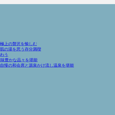
極上の贅沢を愉しむ
肌の湯を思う存分満喫
わう
滋味豊かな品々を堪能
自慢の和会席と源泉かけ流し温泉を堪能