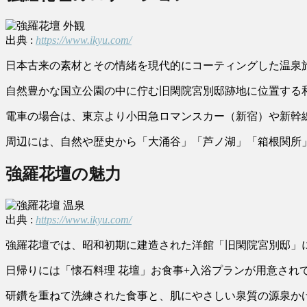
出典 :
https://www.ikyu.com/
日本古来の素材とその情緒を現代的にコーティングした温泉
自然豊かな国立公園の中に佇む旧閑院宮別邸跡地に位置する
電車の場合は、東京より小田急ロマンスカー（新宿）や新幹
周辺には、自然や歴史から「大涌谷」「芦ノ湖」「箱根関所
強羅花壇の魅力
出典 :
https://www.ikyu.com/
強羅花壇では、昭和初期に建造された洋館「旧閑院宮別邸」
日帰りには「懐石料理 花壇」お食事+入浴プランが用意さ
研鑽を重ねて洗練された食事と、肌にやさしい泉質の源泉か