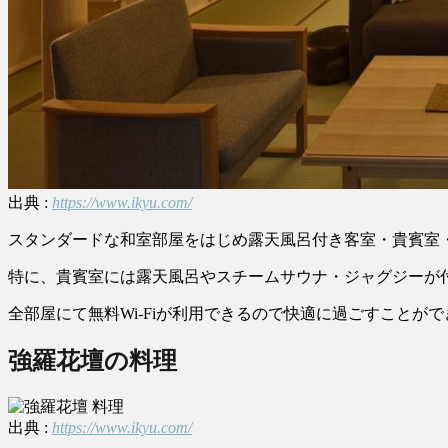
出典 :
https://www.ikyu.com/
スタンダードな和室部屋をはじめ露天風呂付き客室・貴賓室
特に、貴賓室には露天風呂やスチームサウナ・ジャグジーが
全部屋にて無料Wi-Fiが利用できるので快適に過ごすことが
強羅花壇の料理
出典 :
https://www.ikyu.com/