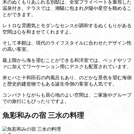
木のぬくもりあふれる別邸は、全室プライベートを重視した
温泉付き。テラスでは、潮騒に包まれ夕陽や星空を眺めるこ
とができます。
レトロな雰囲気とモダンなセンスが調和するぬくもりがある
空間は心を和ませてくれますよ。
そして本館は、現代のライフスタイルに合わせたデザイン性
の高い客室。
最上階から海を望むことができる和洋室では、ベッドやソフ
ァに加えてワーケーション用にデスクも配置されています。
米ヒバと十和田石の内風呂もあり、のどかな景色を望む海側
と歴史的建造物でもある誕生寺側の客室も人気です。
コンパクトながらも居心地のよい空間は、ご家族やグループ
での旅行にもぴったりですよ。
魚彩和みの宿 三水の料理