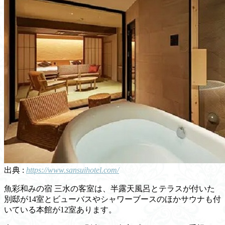
出典 :
https://www.sansuihotel.com/
魚彩和みの宿 三水の客室は、半露天風呂とテラスが付いた
別邸が14室とビューバスやシャワーブースのほかサウナも付
いている本館が12室あります。