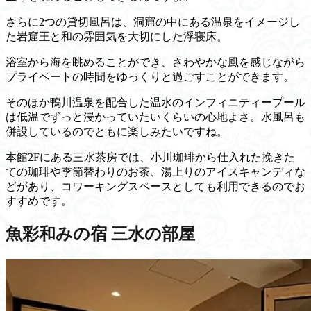
さらに2つの貸切風呂は、洞窟の中にある温泉をイメージし
た岩窟王と和の雰囲気を大切にした浮寝床。
浴室から海を眺めることができ、さわやかな風を感じながら
プライベートの時間をゆっくりと過ごすことができます。
そのほか鴨川温泉を配合した温水のインフィニティープール
は低温でずっと浸かっていたいくらいの心地よさ。水風呂も
併設しているのでともに楽しみたいですね。
本館2Fにある三水茶房では、小川珈琲から仕入れた挽きた
ての珈琲や季節替わりのお茶、湯上りのアイスキャンディな
どがあり、コワーキングスペースとしても利用できるのでお
すすめです。
魚彩和みの宿 三水の部屋