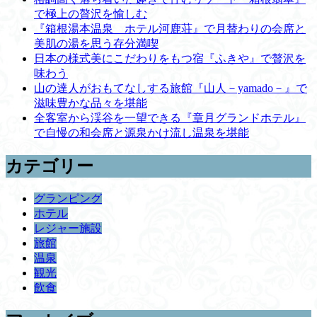
で極上の贅沢を愉しむ
『箱根湯本温泉 ホテル河鹿荘』で月替わりの会席と
美肌の湯を思う存分満喫
日本の様式美にこだわりをもつ宿『ふきや』で贅沢を
味わう
山の達人がおもてなしする旅館『山人－yamado－』で
滋味豊かな品々を堪能
全客室から渓谷を一望できる『章月グランドホテル』
で自慢の和会席と源泉かけ流し温泉を堪能
カテゴリー
グランピング
ホテル
レジャー施設
旅館
温泉
観光
飲食