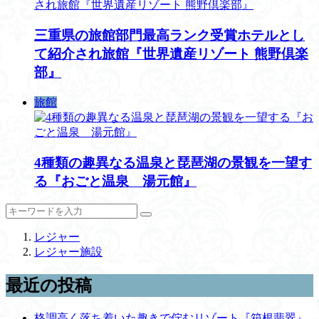
三重県の旅館部門最高ランク受賞ホテルとし
て紹介され旅館『世界遺産リゾート 熊野倶楽
部』
旅館
4種類の趣異なる温泉と琵琶湖の景観を一望す
る『おごと温泉 湯元館』
レジャー
レジャー施設
最近の投稿
格調高く落ち着いた趣きで佇むリゾート『箱根翡翠』