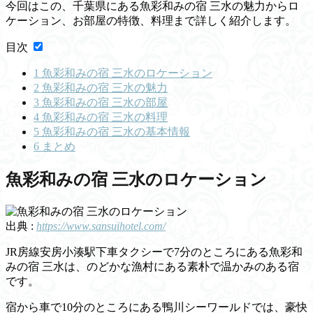
今回はこの、千葉県にある魚彩和みの宿 三水の魅力からロ
ケーション、お部屋の特徴、料理まで詳しく紹介します。
目次
1
魚彩和みの宿 三水のロケーション
2
魚彩和みの宿 三水の魅力
3
魚彩和みの宿 三水の部屋
4
魚彩和みの宿 三水の料理
5
魚彩和みの宿 三水の基本情報
6
まとめ
魚彩和みの宿 三水のロケーション
出典 :
https://www.sansuihotel.com/
JR房線安房小湊駅下車タクシーで7分のところにある魚彩和
みの宿 三水は、のどかな漁村にある素朴で温かみのある宿
です。
宿から車で10分のところにある鴨川シーワールドでは、豪快