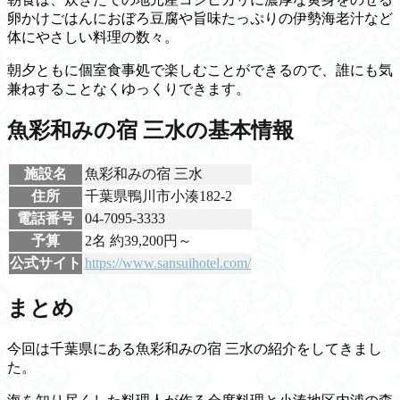
卵かけごはんにおぼろ豆腐や旨味たっぷりの伊勢海老汁など
体にやさしい料理の数々。
朝夕ともに個室食事処で楽しむことができるので、誰にも気
兼ねすることなくゆっくりできます。
魚彩和みの宿 三水の基本情報
施設名
魚彩和みの宿 三水
住所
千葉県鴨川市小湊182-2
電話番号
04-7095-3333
予算
2名 約39,200円～
公式サイト
https://www.sansuihotel.com/
まとめ
今回は千葉県にある魚彩和みの宿 三水の紹介をしてきまし
た。