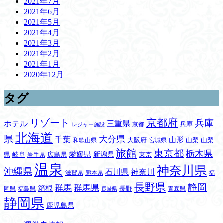
2021年7月
2021年6月
2021年5月
2021年4月
2021年3月
2021年2月
2021年1月
2020年12月
タグ
リゾート
京都府
兵庫
三重県
ホテル
兵庫
京都
レジャー施設
北海道
県
大分県
千葉
山形
大阪府
山梨
山梨
和歌山県
宮城県
旅館
東京都
栃木県
愛媛県
新潟県
県
岐阜
広島県
東京
岩手県
温泉
神奈川県
沖縄県
石川県
神奈川
滋賀県
熊本県
福
長野県
静岡
群馬
群馬県
箱根
長野
岡県
福島県
青森県
長崎県
静岡県
鹿児島県