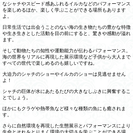
なシャチやスピード感あふれるイルカなどのパフォーマンス
を楽しめるほか、楽しく学ぶことができる場所もあります
よ。
日常生活では出会うことのない海の生き物たちの豊かな特徴
や生き生きとした活動を目の前にすると、驚きや感動が溢れ
ます。
そして動物たちの知性や運動能力が伝わるパフォーマンス。
海の世界をリアルに再現した展示環境など子供から大人まで
すべての世代で楽しめるのも嬉しいですね。
大迫力のシャチのショーやイルカのショーは見逃せません
よ！
シャチの巨体が水にあたるたびの大きなしぶきに興奮するこ
とでしょう。
ほかにもクラゲや熱帯魚など様々な種類の魚にも癒されま
す。
さらに自然環境を再現した生態展示とパフォーマンスにより
生命とそれをとりまく環境の大切さを学ぶことができる場