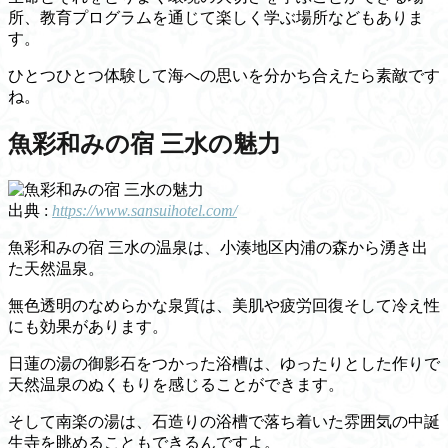
所、教育プログラムを通じて楽しく学ぶ場所などもありま
す。
ひとつひとつ体験して海への思いを分かち合えたら素敵です
ね。
魚彩和みの宿 三水の魅力
出典 :
https://www.sansuihotel.com/
魚彩和みの宿 三水の温泉は、小湊地区内浦の森から湧き出
た天然温泉。
無色透明のなめらかな泉質は、美肌や疲労回復そして冷え性
にも効果があります。
日蓮の湯の御影石をつかった浴槽は、ゆったりとした作りで
天然温泉のぬくもりを感じることができます。
そして南楽の湯は、石造りの浴槽で落ち着いた雰囲気の中誕
生寺を眺めることもできるんですよ。