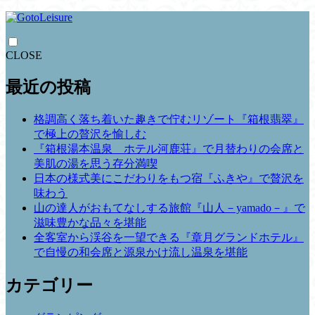
CLOSE
最近の投稿
格調高く落ち着いた趣きで佇むリゾート『箱根翡翠』
で極上の贅沢を愉しむ
『箱根湯本温泉 ホテル河鹿荘』で月替わりの会席と
美肌の湯を思う存分満喫
日本の様式美にこだわりをもつ宿『ふきや』で贅沢を
味わう
山の達人がおもてなしする旅館『山人－yamado－』で
滋味豊かな品々を堪能
全客室から渓谷を一望できる『章月グランドホテル』
で自慢の和会席と源泉かけ流し温泉を堪能
カテゴリー